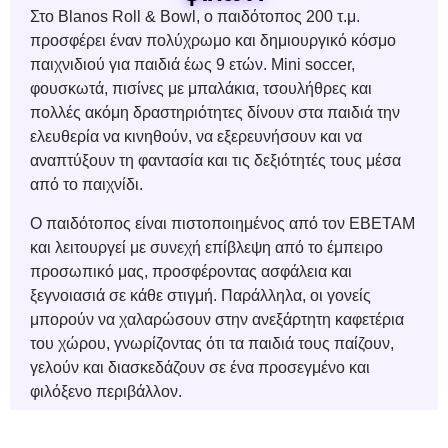
Στο Blanos Roll & Bowl, ο παιδότοπος 200 τ.μ.
προσφέρει έναν πολύχρωμο και δημιουργικό κόσμο
παιχνιδιού για παιδιά έως 9 ετών. Mini soccer,
φουσκωτά, πισίνες με μπαλάκια, τσουλήθρες και
πολλές ακόμη δραστηριότητες δίνουν στα παιδιά την
ελευθερία να κινηθούν, να εξερευνήσουν και να
αναπτύξουν τη φαντασία και τις δεξιότητές τους μέσα
από το παιχνίδι.
Ο παιδότοπος είναι πιστοποιημένος από τον ΕΒΕΤΑΜ
και λειτουργεί με συνεχή επίβλεψη από το έμπειρο
προσωπικό μας, προσφέροντας ασφάλεια και
ξεγνοιασιά σε κάθε στιγμή. Παράλληλα, οι γονείς
μπορούν να χαλαρώσουν στην ανεξάρτητη καφετέρια
του χώρου, γνωρίζοντας ότι τα παιδιά τους παίζουν,
γελούν και διασκεδάζουν σε ένα προσεγμένο και
φιλόξενο περιβάλλον.