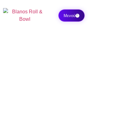
περιεχόμενο
Μενού